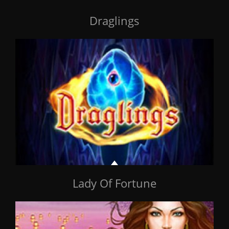
Draglings
Lady Of Fortune