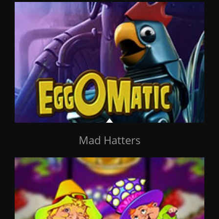
Mad Hatters