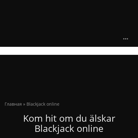
Главная
»
Blackjack online
Kom hit om du älskar
Blackjack online