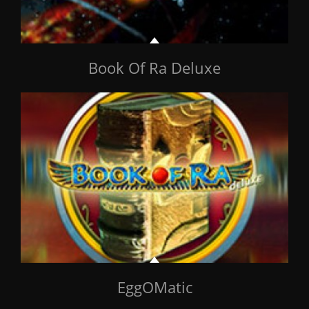
Book Of Ra Deluxe
EggOMatic